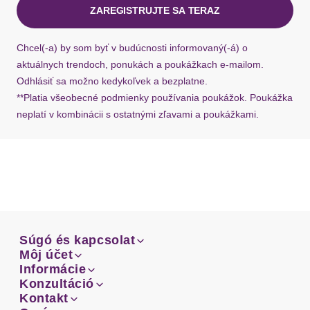
ZAREGISTRUJTE SA TERAZ
Ak chýba návratový štítok, môžete si kedykoľvek
požiadať o nový u našej zákazníckej služby.
Chcel(-a) by som byť v budúcnosti informovaný(-á) o
aktuálnych trendoch, ponukách a poukážkach e-mailom.
Odhlásiť sa možno kedykoľvek a bezplatne.
**Platia všeobecné podmienky používania poukážok. Poukážka
neplatí v kombinácii s ostatnými zľavami a poukážkami.
Súgó és kapcsolat
Súgó és kapcsolat
Môj účet
Email
Môj účet
Informácie
Prehľad objednávok
Email
Informácie
Konzultáció
Doprava
Facebook
Prehľad objednávok
Konzultáció
Kontakt
Sprievodca-veľkosťami
Doprava