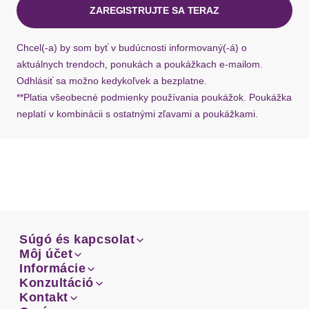
ZAREGISTRUJTE SA TERAZ
Ak chýba návratový štítok, môžete si kedykoľvek
požiadať o nový u našej zákazníckej služby.
Chcel(-a) by som byť v budúcnosti informovaný(-á) o
aktuálnych trendoch, ponukách a poukážkach e-mailom.
Odhlásiť sa možno kedykoľvek a bezplatne.
**Platia všeobecné podmienky používania poukážok. Poukážka
neplatí v kombinácii s ostatnými zľavami a poukážkami.
Súgó és kapcsolat
Súgó és kapcsolat
Môj účet
Email
Môj účet
Informácie
Prehľad objednávok
Email
Informácie
Konzultáció
Doprava
Facebook
Prehľad objednávok
Konzultáció
Kontakt
Sprievodca-veľkosťami
Doprava