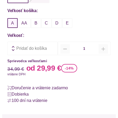
Veľkosť košíka:
A
AA
B
C
D
E
Veľkosť:
Množstvo
Pridať do košíka
Sprievodca veľkosťami
Stará cena
Nová cena
od
29,99 €
-14%
34,99 €
vrátane DPH
Doručenie a vrátenie zadarmo
Dobierka
100 dní na vrátenie