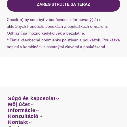
ZAREGISTRUJTE SA TERAZ
Ak chýba návratový štítok, môžete si kedykoľvek
požiadať o nový u našej zákazníckej služby.
Chcel(-a) by som byť v budúcnosti informovaný(-á) o
aktuálnych trendoch, ponukách a poukážkach e-mailom.
Odhlásiť sa možno kedykoľvek a bezplatne.
**Platia všeobecné podmienky používania poukážok. Poukážka
neplatí v kombinácii s ostatnými zľavami a poukážkami.
Súgó és kapcsolat
Súgó és kapcsolat
Môj účet
Email
Môj účet
Informácie
Prehľad objednávok
Email
Informácie
Konzultáció
Doprava
Facebook
Prehľad objednávok
Konzultáció
Kontakt
Sprievodca-veľkosťami
Doprava