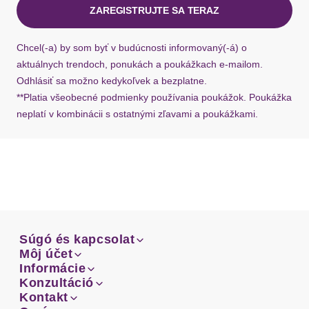
ZAREGISTRUJTE SA TERAZ
Ak chýba návratový štítok, môžete si kedykoľvek
požiadať o nový u našej zákazníckej služby.
Chcel(-a) by som byť v budúcnosti informovaný(-á) o
aktuálnych trendoch, ponukách a poukážkach e-mailom.
Odhlásiť sa možno kedykoľvek a bezplatne.
**Platia všeobecné podmienky používania poukážok. Poukážka
neplatí v kombinácii s ostatnými zľavami a poukážkami.
Súgó és kapcsolat
Súgó és kapcsolat
Môj účet
Email
Môj účet
Informácie
Prehľad objednávok
Email
Informácie
Konzultáció
Doprava
Facebook
Prehľad objednávok
Konzultáció
Kontakt
Sprievodca-veľkosťami
Doprava