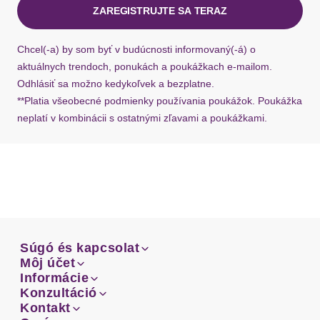
ZAREGISTRUJTE SA TERAZ
Ak chýba návratový štítok, môžete si kedykoľvek
požiadať o nový u našej zákazníckej služby.
Chcel(-a) by som byť v budúcnosti informovaný(-á) o
aktuálnych trendoch, ponukách a poukážkach e-mailom.
Odhlásiť sa možno kedykoľvek a bezplatne.
**Platia všeobecné podmienky používania poukážok. Poukážka
neplatí v kombinácii s ostatnými zľavami a poukážkami.
Súgó és kapcsolat
Súgó és kapcsolat
Môj účet
Email
Môj účet
Informácie
Prehľad objednávok
Email
Informácie
Konzultáció
Doprava
Facebook
Prehľad objednávok
Konzultáció
Kontakt
Sprievodca-veľkosťami
Doprava