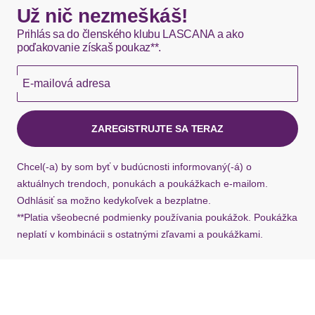
Stil
feminin
Okamžite dostupné položky sú zvyčajne doručené
Už nič nezmeškáš!
kuriérom DHL do 1-3 pracovných dní.
Prihlás sa do členského klubu LASCANA a ako
Körbchen / Cup
poďakovanie získaš poukaz**.
Hermes - 0,00 EUR
mit Schale
E-mailová adresa
Okamžite dostupné položky sú zvyčajne doručené
Cupdetails
nahtlos vorgeformt
kuriérom Hermes do 1-3 pracovných dní.
leicht wattiert
ZAREGISTRUJTE SA TERAZ
Ak chýba návratový štítok, môžete si kedykoľvek
Bügel
mit Bügel
požiadať o nový u našej zákazníckej služby.
Chcel(-a) by som byť v budúcnosti informovaný(-á) o
BH-Träger
aktuálnych trendoch, ponukách a poukážkach e-mailom.
Odhlásiť sa možno kedykoľvek a bezplatne.
**Platia všeobecné podmienky používania poukážok. Poukážka
Träger
mit Träger
neplatí v kombinácii s ostatnými zľavami a poukážkami.
Trägerdetails
verstellbar
Verschluss