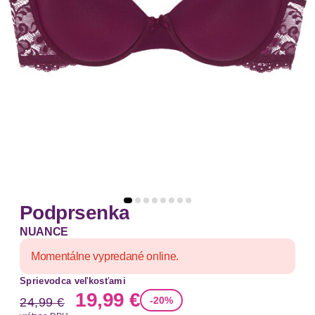
Podprsenka
NUANCE
Momentálne vypredané online.
Sprievodca veľkosťami
Stará cena
Nová cena
19,99 €
-20%
24,99 €