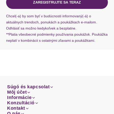
ZAREGISTRUJTE SA TERAZ
Ak chýba návratový štítok, môžete si kedykoľvek
požiadať o nový u našej zákazníckej služby.
Chcel(-a) by som byť v budúcnosti informovaný(-á) o
aktuálnych trendoch, ponukách a poukážkach e-mailom.
Odhlásiť sa možno kedykoľvek a bezplatne.
**Platia všeobecné podmienky používania poukážok. Poukážka
neplatí v kombinácii s ostatnými zľavami a poukážkami.
Súgó és kapcsolat
Súgó és kapcsolat
Môj účet
Email
Môj účet
Informácie
Prehľad objednávok
Email
Informácie
Konzultáció
Doprava
Facebook
Prehľad objednávok
Konzultáció
Kontakt
Sprievodca-veľkosťami
Doprava
Facebook
Kontakt
O nás
Platba