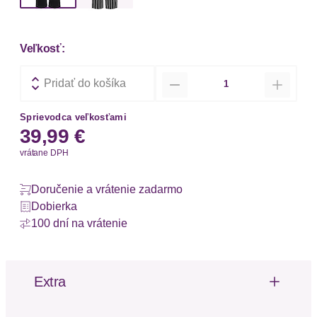
Veľkosť:
Množstvo
Pridať do košíka
Sprievodca veľkosťami
39,99 €
vrátane DPH
Doručenie a vrátenie zadarmo
Dobierka
100 dní na vrátenie
Extra
Švy tón v tóne
Padavá tkanina