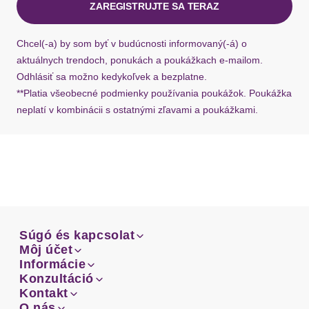
ZAREGISTRUJTE SA TERAZ
Beinform
gerade
Ak chýba návratový štítok, môžete si kedykoľvek
požiadať o nový u našej zákazníckej služby.
Chcel(-a) by som byť v budúcnosti informovaný(-á) o
Passform
figurumspielend
aktuálnych trendoch, ponukách a poukážkach e-mailom.
Odhlásiť sa možno kedykoľvek a bezplatne.
Schnittdetails
Bundfalten
**Platia všeobecné podmienky používania poukážok. Poukážka
neplatí v kombinácii s ostatnými zľavami a poukážkami.
Schnittform Länge
lang
Details
Gürtelschlaufen
ja
Eingrifftaschen
Taschen
Súgó és kapcsolat
Gesäßtaschen
Súgó és kapcsolat
Môj účet
Email
Môj účet
Informácie
Prehľad objednávok
Schiebeknöpfe
Email
Informácie
Konzultáció
Doprava
Facebook
Verschluss
Knopf
Prehľad objednávok
Konzultáció
Kontakt
Sprievodca-veľkosťami
Doprava
Reißverschluss
Facebook
Kontakt
O nás
Platba