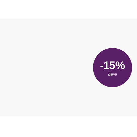
-15%
Zľava