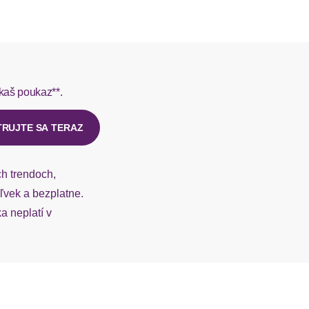
L do 1-3 pracovných dní.
rmes do 1-3 pracovných dní.
kaš poukaz**.
ý u našej zákazníckej služby.
TRUJTE SA TERAZ
ch trendoch,
vek a bezplatne.
 neplatí v