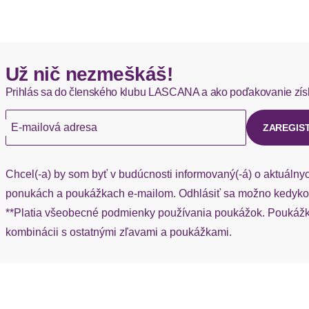
Okamžite dostupné položky sú zvyčajne doručené kuriérom DH
Hermes - 0,00 EUR
Už nič nezmeškáš!
Okamžite dostupné položky sú zvyčajne doručené kuriérom He
Prihlás sa do členského klubu LASCANA a ako poďakovanie zís
Ak chýba návratový štítok, môžete si kedykoľvek požiadať o nov
E-mailová adresa
ZAREGIS
Chcel(-a) by som byť v budúcnosti informovaný(-á) o aktuálny
ponukách a poukážkach e-mailom. Odhlásiť sa možno kedykoľ
**Platia všeobecné podmienky používania poukážok. Poukážka
kombinácii s ostatnými zľavami a poukážkami.