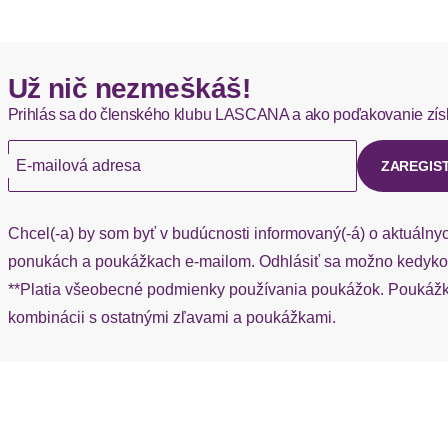
Hermes - 0,00 EUR
Už nič nezmeškáš!
Okamžite dostupné položky sú zvyčajne doručené kuriérom He
Prihlás sa do členského klubu LASCANA a ako poďakovanie zís
Ak chýba návratový štítok, môžete si kedykoľvek požiadať o nov
E-mailová adresa
ZAREGIS
Chcel(-a) by som byť v budúcnosti informovaný(-á) o aktuálny
ponukách a poukážkach e-mailom. Odhlásiť sa možno kedykoľ
**Platia všeobecné podmienky používania poukážok. Poukážka
kombinácii s ostatnými zľavami a poukážkami.