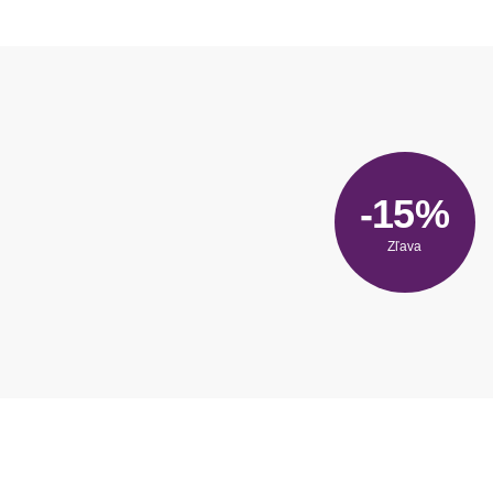
-15%
Zľava