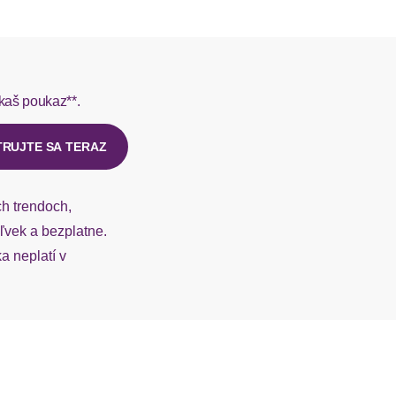
rmes do 1-3 pracovných dní.
kaš poukaz**.
ý u našej zákazníckej služby.
TRUJTE SA TERAZ
ch trendoch,
vek a bezplatne.
 neplatí v