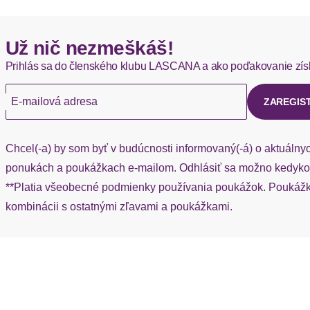
Hermes - 0,00 EUR
Už nič nezmeškáš!
Okamžite dostupné položky sú zvyčajne doručené kuriérom He
Prihlás sa do členského klubu LASCANA a ako poďakovanie zís
Ak chýba návratový štítok, môžete si kedykoľvek požiadať o nov
E-mailová adresa
ZAREGIS
Chcel(-a) by som byť v budúcnosti informovaný(-á) o aktuálny
ponukách a poukážkach e-mailom. Odhlásiť sa možno kedykoľ
**Platia všeobecné podmienky používania poukážok. Poukážka
kombinácii s ostatnými zľavami a poukážkami.