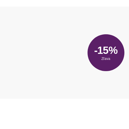
-15%
Zľava