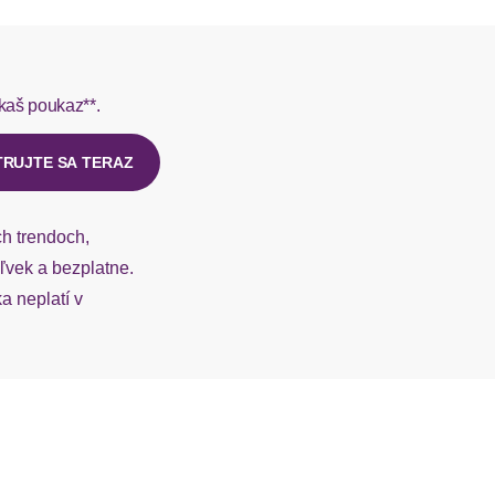
rmes do 1-3 pracovných dní.
kaš poukaz**.
ý u našej zákazníckej služby.
TRUJTE SA TERAZ
ch trendoch,
vek a bezplatne.
 neplatí v