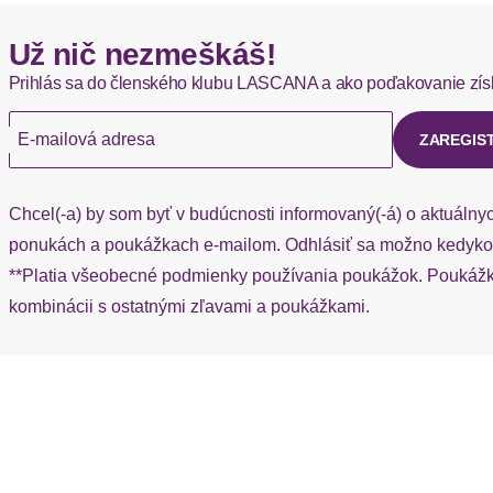
Hermes - 0,00 EUR
Už nič nezmeškáš!
Okamžite dostupné položky sú zvyčajne doručené kuriérom He
Prihlás sa do členského klubu LASCANA a ako poďakovanie zís
Ak chýba návratový štítok, môžete si kedykoľvek požiadať o nov
E-mailová adresa
ZAREGIS
Chcel(-a) by som byť v budúcnosti informovaný(-á) o aktuálny
ponukách a poukážkach e-mailom. Odhlásiť sa možno kedykoľ
**Platia všeobecné podmienky používania poukážok. Poukážka
kombinácii s ostatnými zľavami a poukážkami.