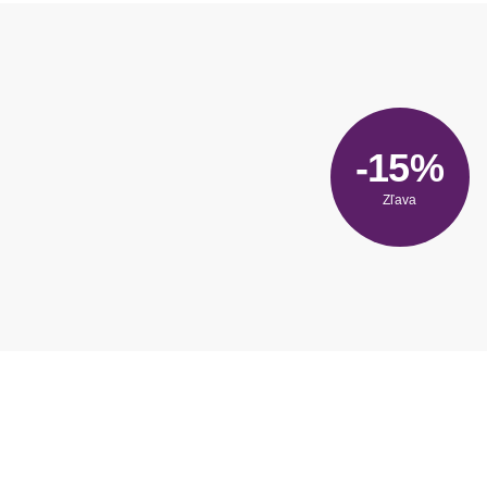
-15%
Zľava