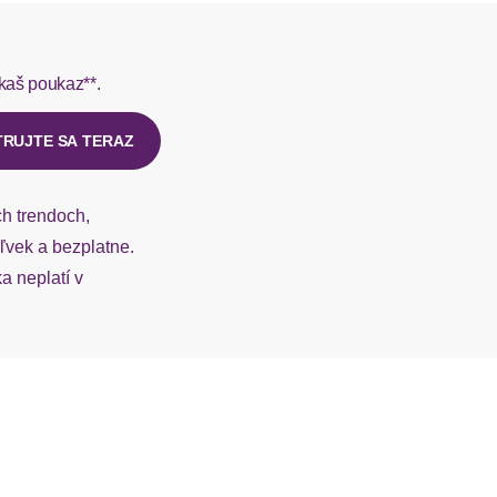
rmes do 1-3 pracovných dní.
kaš poukaz**.
ý u našej zákazníckej služby.
TRUJTE SA TERAZ
ch trendoch,
vek a bezplatne.
 neplatí v