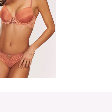
Výška pásu: Nízky pás