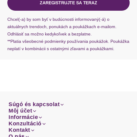
Beinabschluss
gerader Abschluss
ZAREGISTRUJTE SA TERAZ
Ak chýba návratový štítok, môžete si kedykoľvek
požiadať o nový u našej zákazníckej služby.
Beinform
weit
Chcel(-a) by som byť v budúcnosti informovaný(-á) o
aktuálnych trendoch, ponukách a poukážkach e-mailom.
Passform
figurumspielend
Odhlásiť sa možno kedykoľvek a bezplatne.
**Platia všeobecné podmienky používania poukážok. Poukážka
neplatí v kombinácii s ostatnými zľavami a poukážkami.
2 Bundfalten
Schnittdetails
Bügelfalte
Details
Eingrifftaschen
Taschen
Faketasche
Súgó és kapcsolat
Verschluss
Knöpfe
Súgó és kapcsolat
Môj účet
Email
Môj účet
Informácie
Prehľad objednávok
Email
Informácie
Konzultáció
Besondere Merkmale
in weiter Palazzo-Form
Doprava
Facebook
Prehľad objednávok
Konzultáció
Kontakt
Sprievodca-veľkosťami
Doprava
Facebook
Kontakt
O nás
Platba