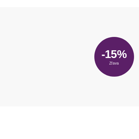
-15%
Zľava