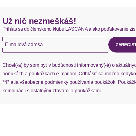
Hermes - 0,00 EUR
Už nič nezmeškáš!
Okamžite dostupné položky sú zvyčajne doručené kuriérom He
Prihlás sa do členského klubu LASCANA a ako poďakovanie zís
Ak chýba návratový štítok, môžete si kedykoľvek požiadať o nov
E-mailová adresa
ZAREGIS
Chcel(-a) by som byť v budúcnosti informovaný(-á) o aktuálny
ponukách a poukážkach e-mailom. Odhlásiť sa možno kedykoľ
**Platia všeobecné podmienky používania poukážok. Poukážka
kombinácii s ostatnými zľavami a poukážkami.