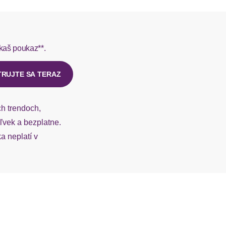
rmes do 1-3 pracovných dní.
kaš poukaz**.
ý u našej zákazníckej služby.
TRUJTE SA TERAZ
ch trendoch,
vek a bezplatne.
 neplatí v