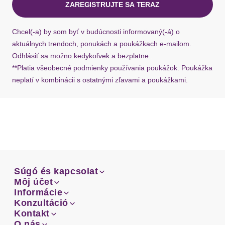
Beinabschluss
gerader Abschluss
ZAREGISTRUJTE SA TERAZ
Ak chýba návratový štítok, môžete si kedykoľvek
požiadať o nový u našej zákazníckej služby.
Beinform
gerade, unten schmal
Chcel(-a) by som byť v budúcnosti informovaný(-á) o
aktuálnych trendoch, ponukách a poukážkach e-mailom.
Passform
figurbetont
Odhlásiť sa možno kedykoľvek a bezplatne.
**Platia všeobecné podmienky používania poukážok. Poukážka
neplatí v kombinácii s ostatnými zľavami a poukážkami.
Schnittform Länge
knöchelfrei
Details
Applikationen
Zierknöpfe
Taschen
Seitennahttaschen
Súgó és kapcsolat
Súgó és kapcsolat
Môj účet
Schiebeknopf
Email
Verschluss
Môj účet
Informácie
Reißverschluss
Prehľad objednávok
Email
Informácie
Konzultáció
Doprava
Facebook
Prehľad objednávok
Konzultáció
Kontakt
Sprievodca-veľkosťami
Besondere Merkmale
mit Zierknöpfen
Doprava
Facebook
Kontakt
O nás
Platba