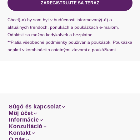
ZAREGISTRUJTE SA TERAZ
Ak chýba návratový štítok, môžete si kedykoľvek
požiadať o nový u našej zákazníckej služby.
Chcel(-a) by som byť v budúcnosti informovaný(-á) o
aktuálnych trendoch, ponukách a poukážkach e-mailom.
Odhlásiť sa možno kedykoľvek a bezplatne.
**Platia všeobecné podmienky používania poukážok. Poukážka
neplatí v kombinácii s ostatnými zľavami a poukážkami.
Súgó és kapcsolat
Súgó és kapcsolat
Môj účet
Email
Môj účet
Informácie
Prehľad objednávok
Email
Informácie
Konzultáció
Doprava
Facebook
Prehľad objednávok
Konzultáció
Kontakt
Sprievodca-veľkosťami
Doprava
Facebook
Kontakt
O nás
Platba