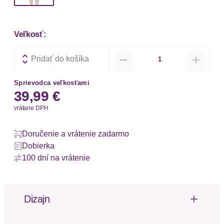
Veľkosť:
Množstvo
Pridať do košíka
Sprievodca veľkosťami
39,99 €
vrátane DPH
Doručenie a vrátenie zadarmo
Dobierka
100 dní na vrátenie
Dizajn
Bequeme Jogginghose von Buffalo. Mit kleinem
Statement-Print und Rippbündchen an den