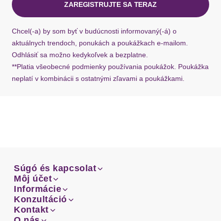
ZAREGISTRUJTE SA TERAZ
Anzahl Taschen
2 St.
Ak chýba návratový štítok, môžete si kedykoľvek
požiadať o nový u našej zákazníckej služby.
Chcel(-a) by som byť v budúcnosti informovaný(-á) o
Passform/Schnitt
aktuálnych trendoch, ponukách a poukážkach e-mailom.
Odhlásiť sa možno kedykoľvek a bezplatne.
Leibhöhe
normal
**Platia všeobecné podmienky používania poukážok. Poukážka
neplatí v kombinácii s ostatnými zľavami a poukážkami.
Bundabschluss
Bündchen
Bundabschlussdetails
mit Kordelzug
Beinabschluss
Umschlagsaum
Beinform
gerade
Súgó és kapcsolat
Súgó és kapcsolat
Môj účet
Email
Passform
bequem
Môj účet
Informácie
Prehľad objednávok
Email
Informácie
Konzultáció
Doprava
Facebook
Prehľad objednávok
Konzultáció
Kontakt
Schnittform Länge
knöchellang
Sprievodca-veľkosťami
Doprava
Facebook
Kontakt
O nás
Platba