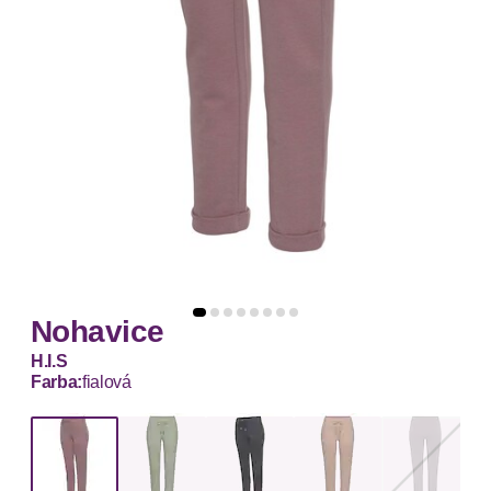
Nohavice
H.I.S
Farba:
fialová