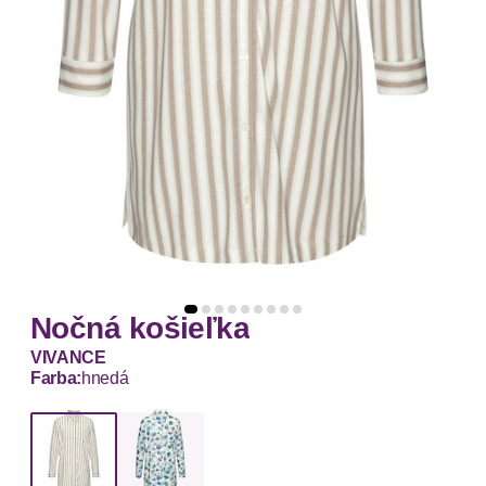
Nočná košieľka
VIVANCE
Farba:
hnedá