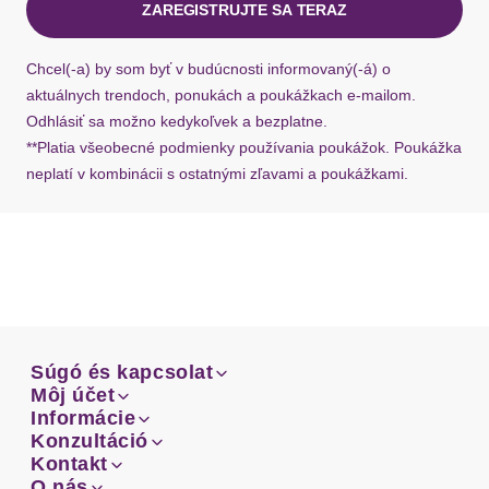
ZAREGISTRUJTE SA TERAZ
Ak chýba návratový štítok, môžete si kedykoľvek
požiadať o nový u našej zákazníckej služby.
Chcel(-a) by som byť v budúcnosti informovaný(-á) o
aktuálnych trendoch, ponukách a poukážkach e-mailom.
Odhlásiť sa možno kedykoľvek a bezplatne.
**Platia všeobecné podmienky používania poukážok. Poukážka
neplatí v kombinácii s ostatnými zľavami a poukážkami.
Súgó és kapcsolat
Súgó és kapcsolat
Môj účet
Email
Môj účet
Informácie
Prehľad objednávok
Email
Informácie
Konzultáció
Doprava
Facebook
Prehľad objednávok
Konzultáció
Kontakt
Sprievodca-veľkosťami
Doprava
Facebook
Kontakt
O nás
Platba