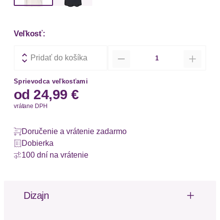
Veľkosť:
Množstvo
Pridať do košíka
Sprievodca veľkosťami
od
24,99 €
vrátane DPH
Doručenie a vrátenie zadarmo
Dobierka
100 dní na vrátenie
Dizajn
Schlafshirt von s.Oliver mit Schriftzug-Print vorn.
Überschnittene Schultern und kurze Ärmel. Single-