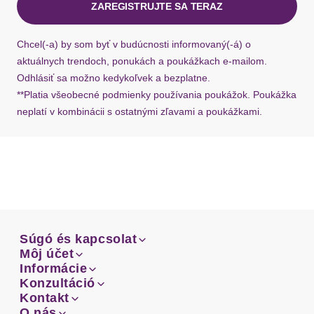
ZAREGISTRUJTE SA TERAZ
Ak chýba návratový štítok, môžete si kedykoľvek
požiadať o nový u našej zákazníckej služby.
Chcel(-a) by som byť v budúcnosti informovaný(-á) o
aktuálnych trendoch, ponukách a poukážkach e-mailom.
Odhlásiť sa možno kedykoľvek a bezplatne.
**Platia všeobecné podmienky používania poukážok. Poukážka
neplatí v kombinácii s ostatnými zľavami a poukážkami.
Súgó és kapcsolat
Súgó és kapcsolat
Môj účet
Email
Môj účet
Informácie
Prehľad objednávok
Email
Informácie
Konzultáció
Doprava
Facebook
Prehľad objednávok
Konzultáció
Kontakt
Sprievodca-veľkosťami
Doprava
Facebook
Kontakt
O nás
Platba