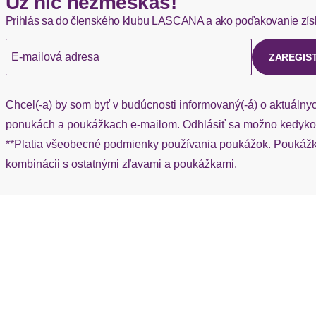
Už nič nezmeškáš!
Passform/Schnitt
Prihlás sa do členského klubu LASCANA a ako poďakovanie zís
Ak chýba návratový štítok, môžete si kedykoľvek požiadať o nov
Schuhhöhe
E-mailová adresa
ZAREGIS
Vzor: Jednofarebné
Špička topánky: Okrúhla špička
Chcel(-a) by som byť v budúcnosti informovaný(-á) o aktuálny
Platforma: S platformou
Materiál: Textil
ponukách a poukážkach e-mailom. Odhlásiť sa možno kedykoľ
Dizajn: Vystužené päty
**Platia všeobecné podmienky používania poukážok. Poukážka
Typ uzáveru: Na šnurovanie
kombinácii s ostatnými zľavami a poukážkami.