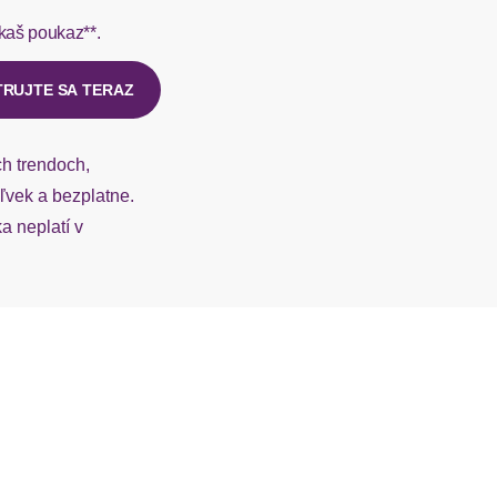
kaš poukaz**.
ý u našej zákazníckej služby.
niedrig
TRUJTE SA TERAZ
ch trendoch,
vek a bezplatne.
 neplatí v