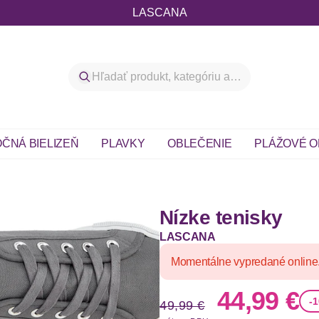
LASCANA
ČNÁ BIELIZEŇ
PLAVKY
OBLEČENIE
PLÁŽOVÉ O
Nízke tenisky
LASCANA
Momentálne vypredané online
Stará cena
Nová ce
44,99 €
-
49,99 €