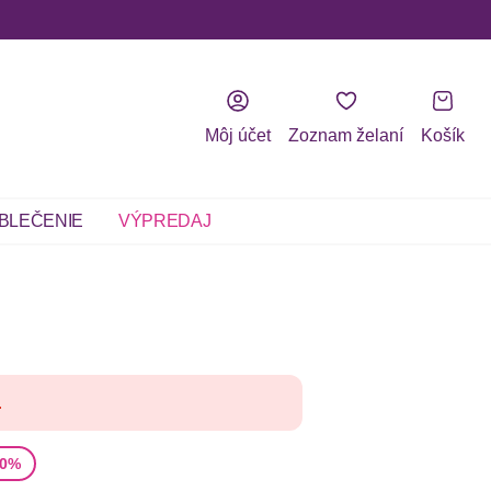
Môj účet
Zoznam želaní
Košík
BLEČENIE
VÝPREDAJ
.
na
10%