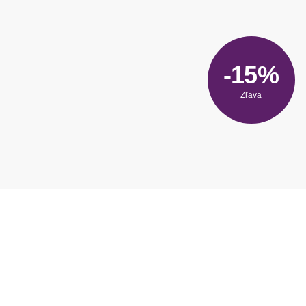
-15%
Zľava