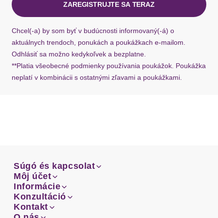
ZAREGISTRUJTE SA TERAZ
Ak chýba návratový štítok, môžete si kedykoľvek
požiadať o nový u našej zákazníckej služby.
Chcel(-a) by som byť v budúcnosti informovaný(-á) o
aktuálnych trendoch, ponukách a poukážkach e-mailom.
Odhlásiť sa možno kedykoľvek a bezplatne.
**Platia všeobecné podmienky používania poukážok. Poukážka
neplatí v kombinácii s ostatnými zľavami a poukážkami.
Súgó és kapcsolat
Súgó és kapcsolat
Môj účet
Email
Môj účet
Informácie
Prehľad objednávok
Email
Informácie
Konzultáció
Doprava
Facebook
Prehľad objednávok
Konzultáció
Kontakt
Sprievodca-veľkosťami
Doprava
Facebook
Kontakt
O nás
Platba