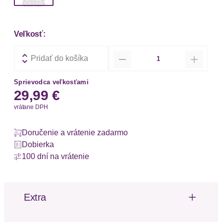
Veľkosť:
Množstvo
Pridať do košíka
Sprievodca veľkosťami
29,99 €
vrátane DPH
Doručenie a vrátenie zadarmo
Dobierka
100 dní na vrátenie
Extra
Volániky
Vzor potlačený po celej ploche