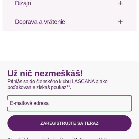
Dizajn
Mäkký omak
Shorty von LSCN by LASCANA mit Rüschen.
Ärmellos. V-Ausschnitt. Oberteil mit Bindebändern
Doprava a vrátenie
vorn. Shorts mit Rüschensaum. Weiche Baumwoll-
Poštovné za odoslanie a vrátenie tovaru, ako aj
Viskosemischung. Single Jersey. Abgesteppter
balné, hradí SCAYLE. Objednávky s viacerými
Rumpf- und Ärmelabschluss. Gerade Passform.
produktmi môžu byť doručené čiastočne.
Materiál: Bavlna
Materiál: Viskóza
DHL štandardná doprava - 0,00 EUR
Okamžite dostupné položky sú zvyčajne doručené
Už nič nezmeškáš!
kuriérom DHL do 1-3 pracovných dní.
Prihlás sa do členského klubu LASCANA a ako
poďakovanie získaš poukaz**.
Hermes - 0,00 EUR
E-mailová adresa
Okamžite dostupné položky sú zvyčajne doručené
kuriérom Hermes do 1-3 pracovných dní.
ZAREGISTRUJTE SA TERAZ
Ak chýba návratový štítok, môžete si kedykoľvek
požiadať o nový u našej zákazníckej služby.