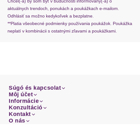
Chcel(-a) by som byť v budúcnosti informovaný(-á) o
aktuálnych trendoch, ponukách a poukážkach e-mailom.
Odhlásiť sa možno kedykoľvek a bezplatne.
**Platia všeobecné podmienky používania poukážok. Poukážka
neplatí v kombinácii s ostatnými zľavami a poukážkami.
Súgó és kapcsolat
Súgó és kapcsolat
Môj účet
Email
Môj účet
Informácie
Prehľad objednávok
Email
Informácie
Konzultáció
Doprava
Facebook
Prehľad objednávok
Konzultáció
Kontakt
Sprievodca-veľkosťami
Doprava
Facebook
Kontakt
O nás
Platba
Instagram
Zákaznícke oddelenie
Sprievodca-veľkosťami
O nás
Platba
Obchodné podmienky
Vrátenie
Instagram
Zákaznícke oddelenie
Obchodné podmienky
Vrátenie