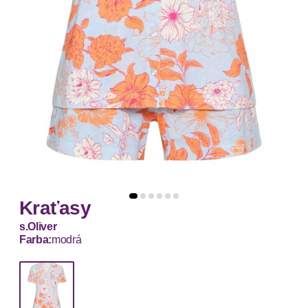
Kraťasy
s.Oliver
Farba:
modrá