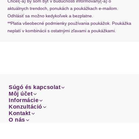
Chcel(-a) by som byť v budúcnosti informovaný(-á) o
aktuálnych trendoch, ponukách a poukážkach e-mailom.
Odhlásiť sa možno kedykoľvek a bezplatne.
**Platia všeobecné podmienky používania poukážok. Poukážka
neplatí v kombinácii s ostatnými zľavami a poukážkami.
Súgó és kapcsolat
Súgó és kapcsolat
Môj účet
Email
Môj účet
Informácie
Prehľad objednávok
Email
Informácie
Konzultáció
Doprava
Facebook
Prehľad objednávok
Konzultáció
Kontakt
Sprievodca-veľkosťami
Doprava
Facebook
Kontakt
O nás
Platba
Instagram
Zákaznícke oddelenie
Sprievodca-veľkosťami
O nás
Platba
Obchodné podmienky
Vrátenie
Instagram
Zákaznícke oddelenie
Obchodné podmienky
Vrátenie