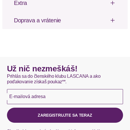
Extra
Materiál: Viskóza
Vzor potlačený po celej ploche
Mäkký omak
Doprava a vrátenie
Poštovné za odoslanie a vrátenie tovaru, ako aj
balné, hradí SCAYLE. Objednávky s viacerými
produktmi môžu byť doručené čiastočne.
DHL štandardná doprava - 0,00 EUR
Okamžite dostupné položky sú zvyčajne doručené
Už nič nezmeškáš!
kuriérom DHL do 1-3 pracovných dní.
Prihlás sa do členského klubu LASCANA a ako
poďakovanie získaš poukaz**.
Hermes - 0,00 EUR
E-mailová adresa
Okamžite dostupné položky sú zvyčajne doručené
kuriérom Hermes do 1-3 pracovných dní.
ZAREGISTRUJTE SA TERAZ
Ak chýba návratový štítok, môžete si kedykoľvek
požiadať o nový u našej zákazníckej služby.