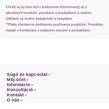
požiadať o nový u našej zákazníckej služby.
Chcel(-a) by som byť v budúcnosti informovaný(-á) o
aktuálnych trendoch, ponukách a poukážkach e-mailom.
Odhlásiť sa možno kedykoľvek a bezplatne.
**Platia všeobecné podmienky používania poukážok. Poukážka
neplatí v kombinácii s ostatnými zľavami a poukážkami.
Súgó és kapcsolat
Súgó és kapcsolat
Môj účet
Email
Môj účet
Informácie
Prehľad objednávok
Email
Informácie
Konzultáció
Doprava
Facebook
Prehľad objednávok
Konzultáció
Kontakt
Sprievodca-veľkosťami
Doprava
Facebook
Kontakt
O nás
Platba
Instagram
Zákaznícke oddelenie
Sprievodca-veľkosťami
O nás
Platba
Obchodné podmienky
Vrátenie
Instagram
Zákaznícke oddelenie