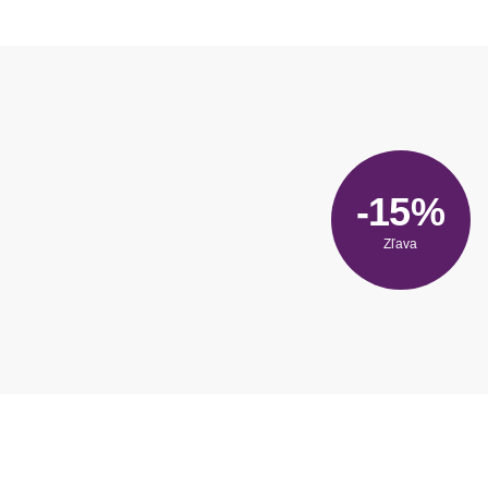
-15%
Zľava