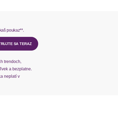
normal
rmes do 1-3 pracovných dní.
schmal
kaš poukaz**.
ý u našej zákazníckej služby.
gerader Abschluss
TRUJTE SA TERAZ
figurbetont
ch trendoch,
knöchellang
vek a bezplatne.
 neplatí v
ja
Logodruck