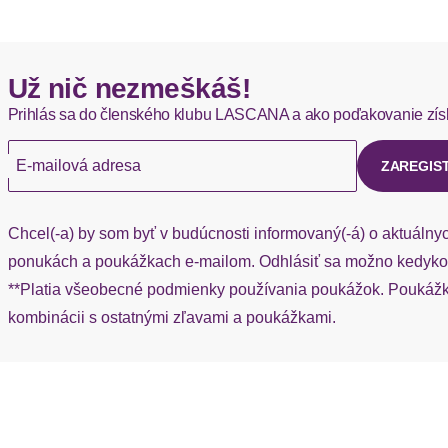
Leibhöhe
Hermes - 0,00 EUR
Už nič nezmeškáš!
Okamžite dostupné položky sú zvyčajne doručené kuriérom He
Beinform
Prihlás sa do členského klubu LASCANA a ako poďakovanie zís
Ak chýba návratový štítok, môžete si kedykoľvek požiadať o nov
Beinabschluss
E-mailová adresa
ZAREGIS
Passform
Chcel(-a) by som byť v budúcnosti informovaný(-á) o aktuálny
Schnittform Länge
ponukách a poukážkach e-mailom. Odhlásiť sa možno kedykoľ
**Platia všeobecné podmienky používania poukážok. Poukážka
Details
kombinácii s ostatnými zľavami a poukážkami.
Gürtelschlaufen
Applikationen