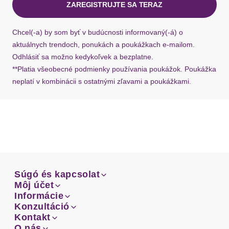
Beinabschluss
geschnittene Kante
ZAREGISTRUJTE SA TERAZ
Ak chýba návratový štítok, môžete si kedykoľvek
požiadať o nový u našej zákazníckej služby.
Passform
ausgestellt
Chcel(-a) by som byť v budúcnosti informovaný(-á) o
aktuálnych trendoch, ponukách a poukážkach e-mailom.
Schnittform Länge
7/8-Länge
Odhlásiť sa možno kedykoľvek a bezplatne.
**Platia všeobecné podmienky používania poukážok. Poukážka
Details
neplatí v kombinácii s ostatnými zľavami a poukážkami.
Gürtelschlaufen
ja
Eingrifftaschen
Taschen
Gesäßtaschen
1-Knopf-Form
Súgó és kapcsolat
Verschluss
Reißverschluss
Súgó és kapcsolat
Môj účet
Email
Môj účet
Informácie
Prehľad objednávok
Email
Informácie
Konzultáció
Verschlussdetails
vorn
Doprava
Facebook
Prehľad objednávok
Konzultáció
Kontakt
Sprievodca-veľkosťami
Doprava
Facebook
Kontakt
O nás
Platba