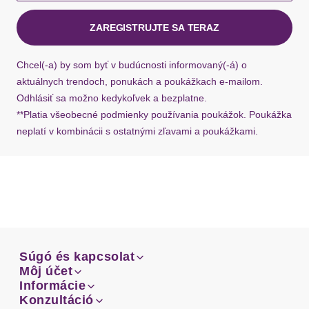
kuriérom Hermes do 1-3 pracovných dní.
Schnittform Länge
knöchelfrei
ZAREGISTRUJTE SA TERAZ
Ak chýba návratový štítok, môžete si kedykoľvek
požiadať o nový u našej zákazníckej služby.
Details
Chcel(-a) by som byť v budúcnosti informovaný(-á) o
aktuálnych trendoch, ponukách a poukážkach e-mailom.
Gürtelschlaufen
ja
Odhlásiť sa možno kedykoľvek a bezplatne.
**Platia všeobecné podmienky používania poukážok. Poukážka
Eingrifftaschen
neplatí v kombinácii s ostatnými zľavami a poukážkami.
Taschen
Gesäßtaschen
Verschluss
1-Knopf-Form
Besondere Merkmale
aus Baumwoll-Denim, Straight-Leg
Súgó és kapcsolat
Dizajn: Motýlik so zipsom
Súgó és kapcsolat
Môj účet
Email
Dizajn: Strih s piatimi vreckami
Môj účet
Informácie
Prehľad objednávok
Email
Informácie
Konzultáció
Vzor: Jednofarebné
Doprava
Facebook