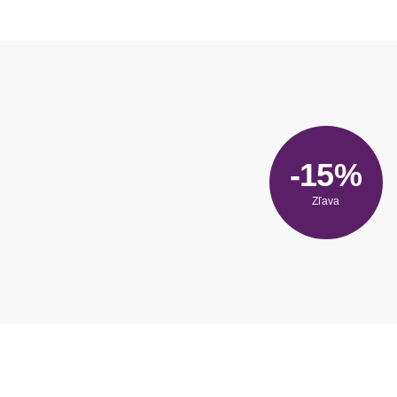
-15%
Zľava