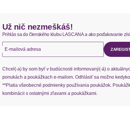
Okamžite dostupné položky sú zvyčajne doručené kuriérom DH
Hermes - 0,00 EUR
Už nič nezmeškáš!
Okamžite dostupné položky sú zvyčajne doručené kuriérom He
Prihlás sa do členského klubu LASCANA a ako poďakovanie zís
Ak chýba návratový štítok, môžete si kedykoľvek požiadať o nov
E-mailová adresa
ZAREGIS
Chcel(-a) by som byť v budúcnosti informovaný(-á) o aktuálny
ponukách a poukážkach e-mailom. Odhlásiť sa možno kedykoľ
**Platia všeobecné podmienky používania poukážok. Poukážka
kombinácii s ostatnými zľavami a poukážkami.