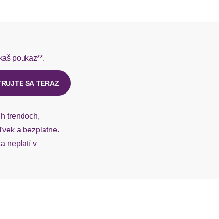
L do 1-3 pracovných dní.
rmes do 1-3 pracovných dní.
kaš poukaz**.
ý u našej zákazníckej služby.
TRUJTE SA TERAZ
ch trendoch,
vek a bezplatne.
 neplatí v