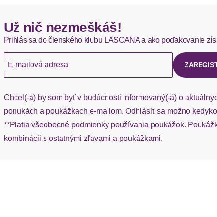
Hermes - 0,00 EUR
Už nič nezmeškáš!
Okamžite dostupné položky sú zvyčajne doručené kuriérom He
Prihlás sa do členského klubu LASCANA a ako poďakovanie zís
Ak chýba návratový štítok, môžete si kedykoľvek požiadať o nov
E-mailová adresa
ZAREGIS
Chcel(-a) by som byť v budúcnosti informovaný(-á) o aktuálny
ponukách a poukážkach e-mailom. Odhlásiť sa možno kedykoľ
**Platia všeobecné podmienky používania poukážok. Poukážka
kombinácii s ostatnými zľavami a poukážkami.