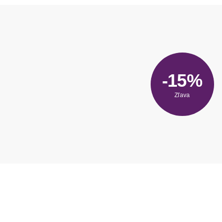
-15%
Zľava