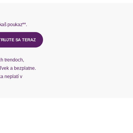
rmes do 1-3 pracovných dní.
kaš poukaz**.
ý u našej zákazníckej služby.
TRUJTE SA TERAZ
ch trendoch,
vek a bezplatne.
 neplatí v