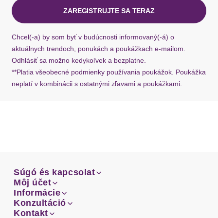
ZAREGISTRUJTE SA TERAZ
Ak chýba návratový štítok, môžete si kedykoľvek
požiadať o nový u našej zákazníckej služby.
Chcel(-a) by som byť v budúcnosti informovaný(-á) o
aktuálnych trendoch, ponukách a poukážkach e-mailom.
Odhlásiť sa možno kedykoľvek a bezplatne.
**Platia všeobecné podmienky používania poukážok. Poukážka
neplatí v kombinácii s ostatnými zľavami a poukážkami.
Súgó és kapcsolat
Súgó és kapcsolat
Môj účet
Email
Môj účet
Informácie
Prehľad objednávok
Email
Informácie
Konzultáció
Doprava
Facebook
Prehľad objednávok
Konzultáció
Kontakt
Sprievodca-veľkosťami