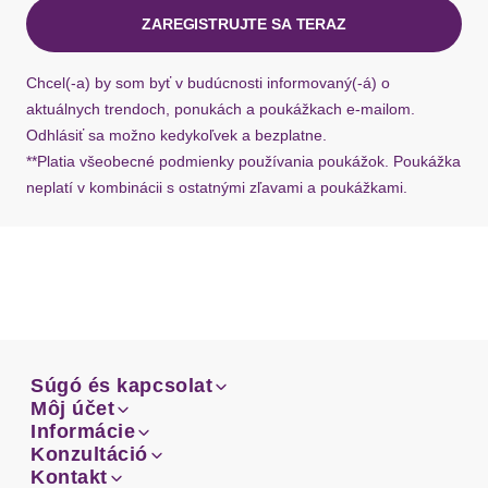
ZAREGISTRUJTE SA TERAZ
Ak chýba návratový štítok, môžete si kedykoľvek
požiadať o nový u našej zákazníckej služby.
Chcel(-a) by som byť v budúcnosti informovaný(-á) o
aktuálnych trendoch, ponukách a poukážkach e-mailom.
Odhlásiť sa možno kedykoľvek a bezplatne.
**Platia všeobecné podmienky používania poukážok. Poukážka
neplatí v kombinácii s ostatnými zľavami a poukážkami.
Súgó és kapcsolat
Súgó és kapcsolat
Môj účet
Email
Môj účet
Informácie
Prehľad objednávok
Email
Informácie
Konzultáció
Doprava
Facebook
Prehľad objednávok
Konzultáció
Kontakt
Sprievodca-veľkosťami