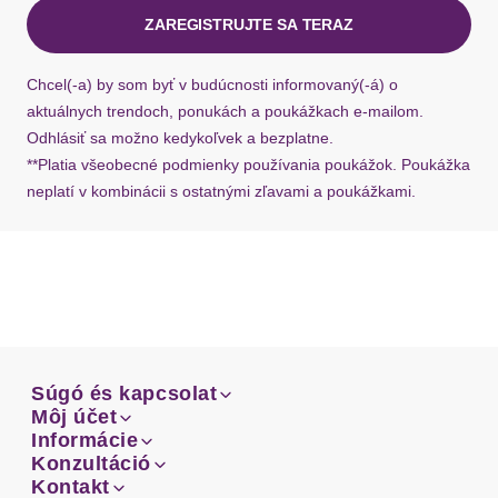
ZAREGISTRUJTE SA TERAZ
Ak chýba návratový štítok, môžete si kedykoľvek
požiadať o nový u našej zákazníckej služby.
Chcel(-a) by som byť v budúcnosti informovaný(-á) o
aktuálnych trendoch, ponukách a poukážkach e-mailom.
Odhlásiť sa možno kedykoľvek a bezplatne.
**Platia všeobecné podmienky používania poukážok. Poukážka
neplatí v kombinácii s ostatnými zľavami a poukážkami.
Súgó és kapcsolat
Súgó és kapcsolat
Môj účet
Email
Môj účet
Informácie
Prehľad objednávok
Email
Informácie
Konzultáció
Doprava
Facebook
Prehľad objednávok
Konzultáció
Kontakt
Sprievodca-veľkosťami