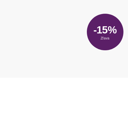
-15%
Zľava