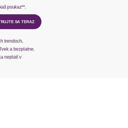
kaš poukaz**.
ý u našej zákazníckej služby.
TRUJTE SA TERAZ
ch trendoch,
vek a bezplatne.
 neplatí v