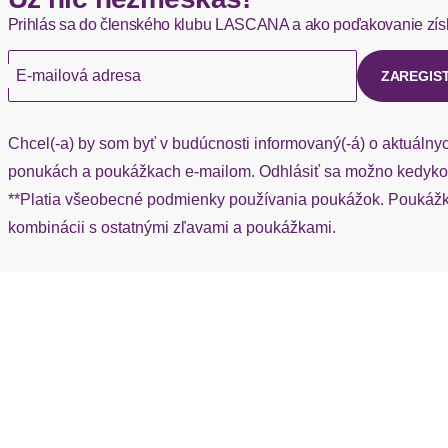
Prihlás sa do členského klubu LASCANA a ako poďakovanie zís
Ak chýba návratový štítok, môžete si kedykoľvek požiadať o nov
E-mailová adresa
ZAREGIS
Chcel(-a) by som byť v budúcnosti informovaný(-á) o aktuálny
ponukách a poukážkach e-mailom. Odhlásiť sa možno kedykoľ
**Platia všeobecné podmienky používania poukážok. Poukážka
kombinácii s ostatnými zľavami a poukážkami.