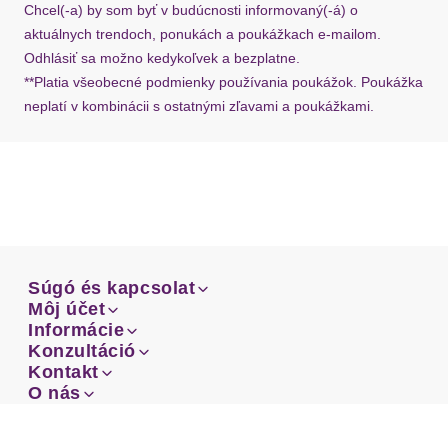
Chcel(-a) by som byť v budúcnosti informovaný(-á) o
aktuálnych trendoch, ponukách a poukážkach e-mailom.
Odhlásiť sa možno kedykoľvek a bezplatne.
**Platia všeobecné podmienky používania poukážok. Poukážka
neplatí v kombinácii s ostatnými zľavami a poukážkami.
Súgó és kapcsolat
Súgó és kapcsolat
Môj účet
Email
Môj účet
Informácie
Prehľad objednávok
Email
Informácie
Konzultáció
Doprava
Facebook
Prehľad objednávok
Konzultáció
Kontakt
Sprievodca-veľkosťami
Doprava
Facebook
Kontakt
O nás
Platba
Instagram
Zákaznícke oddelenie
Sprievodca-veľkosťami
O nás
Platba
Obchodné podmienky
Vrátenie
Instagram
Zákaznícke oddelenie