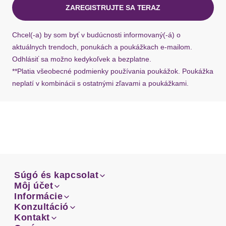
ZAREGISTRUJTE SA TERAZ
Ak chýba návratový štítok, môžete si kedykoľvek
požiadať o nový u našej zákazníckej služby.
Chcel(-a) by som byť v budúcnosti informovaný(-á) o
aktuálnych trendoch, ponukách a poukážkach e-mailom.
Odhlásiť sa možno kedykoľvek a bezplatne.
**Platia všeobecné podmienky používania poukážok. Poukážka
neplatí v kombinácii s ostatnými zľavami a poukážkami.
Súgó és kapcsolat
Súgó és kapcsolat
Môj účet
Email
Môj účet
Informácie
Prehľad objednávok
Email
Informácie
Konzultáció
Doprava
Facebook
Prehľad objednávok
Konzultáció
Kontakt
Sprievodca-veľkosťami
Doprava