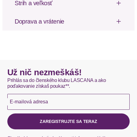
Strih a veľkosť
Mix-Kini-Serie. Mit Anteilen an recyceltem
Výška pásu: Vysoký pás
Polyamid.
Doprava a vrátenie
Strih nohavičiek: Vysoký pás
Poštovné za odoslanie a vrátenie tovaru, ako aj
Vzor: Pruhované
balné, hradí SCAYLE. Objednávky s viacerými
produktmi môžu byť doručené čiastočne.
DHL štandardná doprava - 0,00 EUR
Okamžite dostupné položky sú zvyčajne doručené
Už nič nezmeškáš!
kuriérom DHL do 1-3 pracovných dní.
Prihlás sa do členského klubu LASCANA a ako
poďakovanie získaš poukaz**.
Hermes - 0,00 EUR
E-mailová adresa
Okamžite dostupné položky sú zvyčajne doručené
kuriérom Hermes do 1-3 pracovných dní.
ZAREGISTRUJTE SA TERAZ
Ak chýba návratový štítok, môžete si kedykoľvek
požiadať o nový u našej zákazníckej služby.