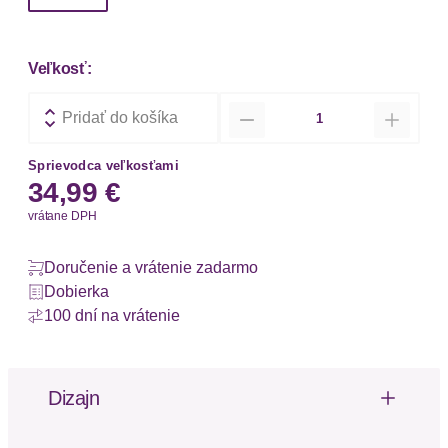
Veľkosť:
Množstvo
Pridať do košíka
Sprievodca veľkosťami
34,99 €
vrátane DPH
Doručenie a vrátenie zadarmo
Dobierka
100 dní na vrátenie
Dizajn
Bikinihose von Lascana mit durscheinenden Mesh-
Einsätzen. Feminine High-waist-Passform. Aus der