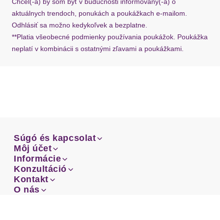
Chcel(-a) by som byť v budúcnosti informovaný(-á) o
aktuálnych trendoch, ponukách a poukážkach e-mailom.
Odhlásiť sa možno kedykoľvek a bezplatne.
**Platia všeobecné podmienky používania poukážok. Poukážka
neplatí v kombinácii s ostatnými zľavami a poukážkami.
Súgó és kapcsolat
Súgó és kapcsolat
Môj účet
Email
Môj účet
Informácie
Prehľad objednávok
Email
Informácie
Konzultáció
Doprava
Facebook
Prehľad objednávok
Konzultáció
Kontakt
Sprievodca-veľkosťami
Doprava
Facebook
Kontakt
O nás
Platba
Instagram
Zákaznícke oddelenie
Sprievodca-veľkosťami
O nás
Platba
Obchodné podmienky
Vrátenie
Instagram
Zákaznícke oddelenie
Obchodné podmienky
Vrátenie