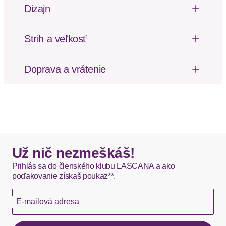
Hladké tkaniny
Dizajn
Vielseitig kombinierbare Bikinihose von LSCN by
Lascana in trendiger Unifarbe. High-waist-Passform
Strih a veľkosť
mit extrabreiten Seitenstegen. Elastisches Material
Výška pásu: Vysoký pás
mit recyceltem Polyamid.
Doprava a vrátenie
Vzor: Jednofarebné
Poštovné za odoslanie a vrátenie tovaru, ako aj
Dizajn: Zošívaný lem
balné, hradí SCAYLE. Objednávky s viacerými
Strih nohavičiek: Vysoký pás
produktmi môžu byť doručené čiastočne.
DHL štandardná doprava - 0,00 EUR
Okamžite dostupné položky sú zvyčajne doručené
Už nič nezmeškáš!
kuriérom DHL do 1-3 pracovných dní.
Prihlás sa do členského klubu LASCANA a ako
poďakovanie získaš poukaz**.
Hermes - 0,00 EUR
E-mailová adresa
Okamžite dostupné položky sú zvyčajne doručené
kuriérom Hermes do 1-3 pracovných dní.