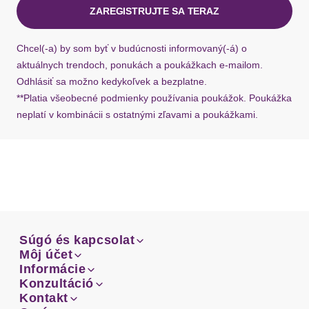
ZAREGISTRUJTE SA TERAZ
Ak chýba návratový štítok, môžete si kedykoľvek
požiadať o nový u našej zákazníckej služby.
Chcel(-a) by som byť v budúcnosti informovaný(-á) o
aktuálnych trendoch, ponukách a poukážkach e-mailom.
Odhlásiť sa možno kedykoľvek a bezplatne.
**Platia všeobecné podmienky používania poukážok. Poukážka
neplatí v kombinácii s ostatnými zľavami a poukážkami.
Súgó és kapcsolat
Súgó és kapcsolat
Môj účet
Email
Môj účet
Informácie
Prehľad objednávok
Email
Informácie
Konzultáció
Doprava
Facebook
Prehľad objednávok
Konzultáció
Kontakt
Sprievodca-veľkosťami
Doprava