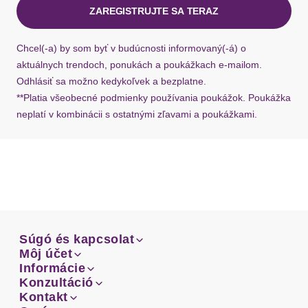
ZAREGISTRUJTE SA TERAZ
Ak chýba návratový štítok, môžete si kedykoľvek
požiadať o nový u našej zákazníckej služby.
Chcel(-a) by som byť v budúcnosti informovaný(-á) o
aktuálnych trendoch, ponukách a poukážkach e-mailom.
Odhlásiť sa možno kedykoľvek a bezplatne.
**Platia všeobecné podmienky používania poukážok. Poukážka
neplatí v kombinácii s ostatnými zľavami a poukážkami.
Súgó és kapcsolat
Súgó és kapcsolat
Môj účet
Email
Môj účet
Informácie
Prehľad objednávok
Email
Informácie
Konzultáció
Doprava
Facebook
Prehľad objednávok
Konzultáció
Kontakt
Sprievodca-veľkosťami
Doprava