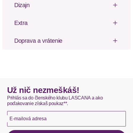
Dizajn
Bikinihose von LSCN by Lascana aus trendiger
Strukturware. Individuell anpassbar, da seitlich zu
Extra
binden. Vielseitig kombinierbar als Mix-Kini.
Švy tón v tóne
Trageangenehme Qualität.
Doprava a vrátenie
Dizajn: Na uzly / slučky
Poštovné za odoslanie a vrátenie tovaru, ako aj
Strih nohavičiek: S viazaním na bokoch
balné, hradí SCAYLE. Objednávky s viacerými
Strih nohavičiek: Klasický strih
produktmi môžu byť doručené čiastočne.
Vzor: Jednofarebné
DHL štandardná doprava - 0,00 EUR
Okamžite dostupné položky sú zvyčajne doručené
Už nič nezmeškáš!
kuriérom DHL do 1-3 pracovných dní.
Prihlás sa do členského klubu LASCANA a ako
poďakovanie získaš poukaz**.
Hermes - 0,00 EUR
E-mailová adresa
Okamžite dostupné položky sú zvyčajne doručené
kuriérom Hermes do 1-3 pracovných dní.