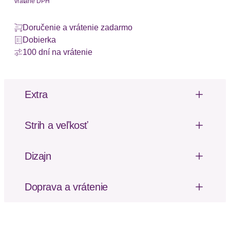
vrátane DPH
Doručenie a vrátenie zadarmo
Dobierka
100 dní na vrátenie
Extra
Výrezy
Čipka
Strih a veľkosť
Švy tón v tóne
Výška pásu: Nízky pás
Dizajn
Verführerischer String mit Zierschleife und edlem
Glitzeraccessoire. Aus zarter Jacquardspitze in
Doprava a vrátenie
blumiger Optik und dezent transparentem Soft-
Poštovné za odoslanie a vrátenie tovaru, ako aj
Mesh. Mit verführerischem Cut-Out in der vorderen
balné, hradí SCAYLE. Objednávky s viacerými
Mitte. Mit eingearbeitetem Baumwollzwickel.
produktmi môžu byť doručené čiastočne.