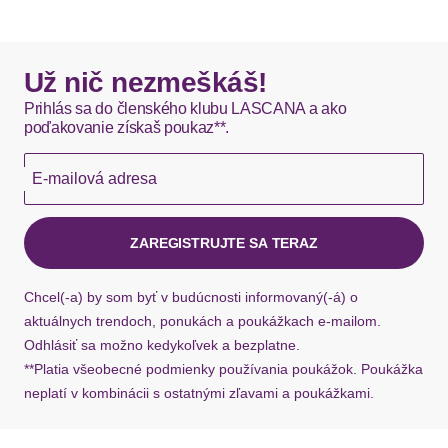
Passende BHs aus der gleichen Serie erhältlich.
Obermaterial: 88% Polyamid, 12% Elasthan.
DHL štandardná doprava - 0,00 EUR
Vzor: Jednofarebné
Okamžite dostupné položky sú zvyčajne doručené
Už nič nezmeškáš!
kuriérom DHL do 1-3 pracovných dní.
Prihlás sa do členského klubu LASCANA a ako
poďakovanie získaš poukaz**.
Hermes - 0,00 EUR
E-mailová adresa
Okamžite dostupné položky sú zvyčajne doručené
kuriérom Hermes do 1-3 pracovných dní.
ZAREGISTRUJTE SA TERAZ
Ak chýba návratový štítok, môžete si kedykoľvek
požiadať o nový u našej zákazníckej služby.
Chcel(-a) by som byť v budúcnosti informovaný(-á) o
aktuálnych trendoch, ponukách a poukážkach e-mailom.
Odhlásiť sa možno kedykoľvek a bezplatne.
**Platia všeobecné podmienky používania poukážok. Poukážka
neplatí v kombinácii s ostatnými zľavami a poukážkami.