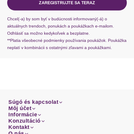
ZAREGISTRUJTE SA TERAZ
Ak chýba návratový štítok, môžete si kedykoľvek
požiadať o nový u našej zákazníckej služby.
Chcel(-a) by som byť v budúcnosti informovaný(-á) o
aktuálnych trendoch, ponukách a poukážkach e-mailom.
Odhlásiť sa možno kedykoľvek a bezplatne.
**Platia všeobecné podmienky používania poukážok. Poukážka
neplatí v kombinácii s ostatnými zľavami a poukážkami.
Súgó és kapcsolat
Súgó és kapcsolat
Môj účet
Email
Môj účet
Informácie
Prehľad objednávok
Email
Informácie
Konzultáció
Doprava
Facebook
Prehľad objednávok
Konzultáció
Kontakt
Sprievodca-veľkosťami
Doprava
Facebook
Kontakt
O nás
Platba