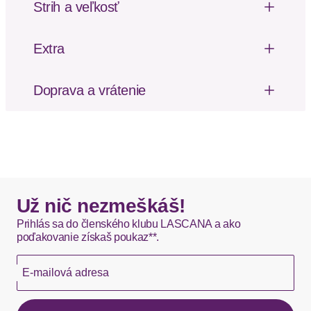
Strih a veľkosť
Výška pásu: Vysoký pás
Extra
Mäkký omak
Doprava a vrátenie
Poštovné za odoslanie a vrátenie tovaru, ako aj
balné, hradí SCAYLE. Objednávky s viacerými
produktmi môžu byť doručené čiastočne.
DHL štandardná doprava - 0,00 EUR
Okamžite dostupné položky sú zvyčajne doručené
Už nič nezmeškáš!
kuriérom DHL do 1-3 pracovných dní.
Prihlás sa do členského klubu LASCANA a ako
poďakovanie získaš poukaz**.
Hermes - 0,00 EUR
E-mailová adresa
Okamžite dostupné položky sú zvyčajne doručené
kuriérom Hermes do 1-3 pracovných dní.