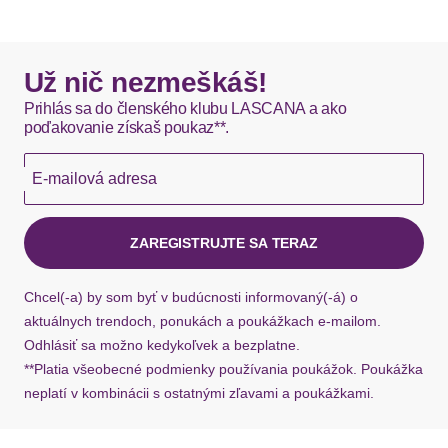
DHL štandardná doprava - 0,00 EUR
Okamžite dostupné položky sú zvyčajne doručené
Už nič nezmeškáš!
kuriérom DHL do 1-3 pracovných dní.
Prihlás sa do členského klubu LASCANA a ako
poďakovanie získaš poukaz**.
Hermes - 0,00 EUR
E-mailová adresa
Okamžite dostupné položky sú zvyčajne doručené
kuriérom Hermes do 1-3 pracovných dní.
ZAREGISTRUJTE SA TERAZ
Ak chýba návratový štítok, môžete si kedykoľvek
požiadať o nový u našej zákazníckej služby.
Chcel(-a) by som byť v budúcnosti informovaný(-á) o
aktuálnych trendoch, ponukách a poukážkach e-mailom.
Odhlásiť sa možno kedykoľvek a bezplatne.
**Platia všeobecné podmienky používania poukážok. Poukážka
neplatí v kombinácii s ostatnými zľavami a poukážkami.