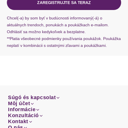
ZAREGISTRUJTE SA TERAZ
Ak chýba návratový štítok, môžete si kedykoľvek
požiadať o nový u našej zákazníckej služby.
Chcel(-a) by som byť v budúcnosti informovaný(-á) o
aktuálnych trendoch, ponukách a poukážkach e-mailom.
Odhlásiť sa možno kedykoľvek a bezplatne.
**Platia všeobecné podmienky používania poukážok. Poukážka
neplatí v kombinácii s ostatnými zľavami a poukážkami.
Súgó és kapcsolat
Súgó és kapcsolat
Môj účet
Email
Môj účet
Informácie
Prehľad objednávok
Email
Informácie
Konzultáció
Doprava
Facebook
Prehľad objednávok
Konzultáció
Kontakt
Sprievodca-veľkosťami
Doprava
Facebook
Kontakt
O nás
Platba