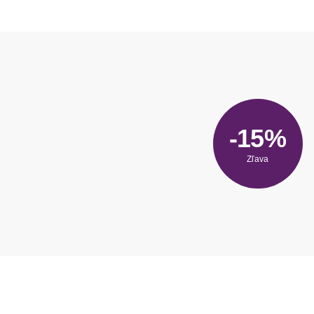
-15%
Zľava