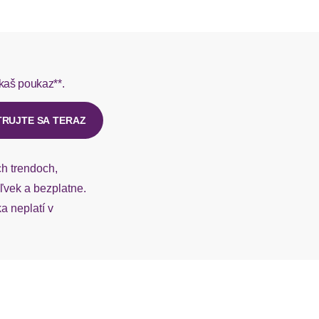
L do 1-3 pracovných dní.
tiefer V-Ausschnitt
rmes do 1-3 pracovných dní.
Kurzarm
kaš poukaz**.
ý u našej zákazníckej služby.
weit
TRUJTE SA TERAZ
gerader Abschluss
ch trendoch,
mit Bindeband
vek a bezplatne.
 neplatí v
figurumspielend
Raffung in der Taille
kurz