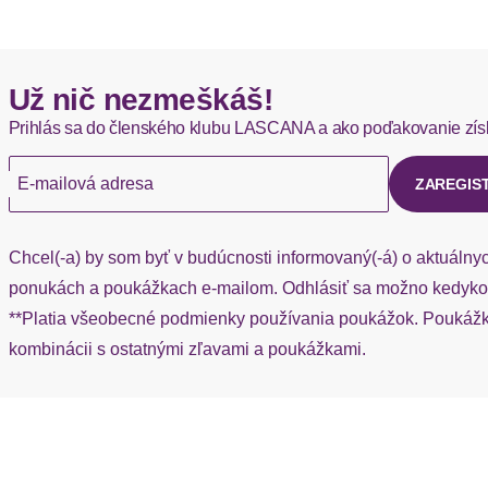
Okamžite dostupné položky sú zvyčajne doručené kuriérom DH
Ausschnitt
Hermes - 0,00 EUR
Už nič nezmeškáš!
Okamžite dostupné položky sú zvyčajne doručené kuriérom He
Ärmel
Prihlás sa do členského klubu LASCANA a ako poďakovanie zís
Ak chýba návratový štítok, môžete si kedykoľvek požiadať o nov
Ärmeldetails
E-mailová adresa
ZAREGIS
Rumpfabschluss
Chcel(-a) by som byť v budúcnosti informovaný(-á) o aktuálny
Rumpfabschlussdetails
ponukách a poukážkach e-mailom. Odhlásiť sa možno kedykoľ
**Platia všeobecné podmienky používania poukážok. Poukážka
Passform
kombinácii s ostatnými zľavami a poukážkami.
Schnittdetails
Schnittform Länge
Výstrih: Véčkový výstrih