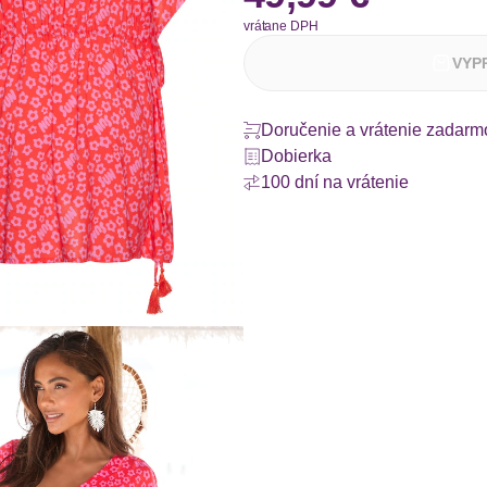
vrátane DPH
VYP
Doručenie a vrátenie zadarm
Dobierka
100 dní na vrátenie