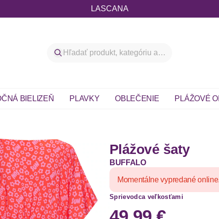
LASCANA
ČNÁ BIELIZEŇ
PLAVKY
OBLEČENIE
PLÁŽOVÉ O
Plážové šaty
BUFFALO
Momentálne vypredané online
Sprievodca veľkosťami
49,99 €