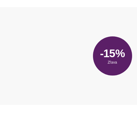
-15%
Zľava