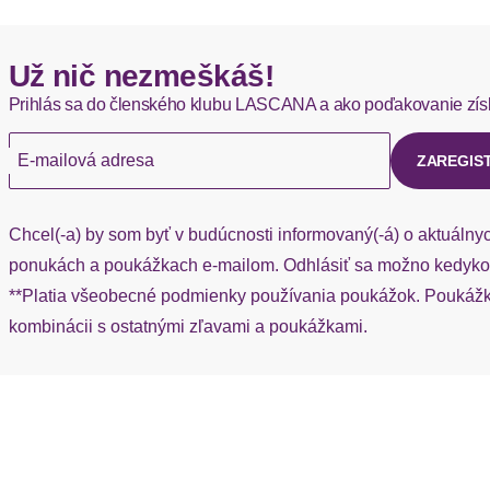
Hermes - 0,00 EUR
Už nič nezmeškáš!
Okamžite dostupné položky sú zvyčajne doručené kuriérom He
Prihlás sa do členského klubu LASCANA a ako poďakovanie zís
Ak chýba návratový štítok, môžete si kedykoľvek požiadať o nov
E-mailová adresa
ZAREGIS
Chcel(-a) by som byť v budúcnosti informovaný(-á) o aktuálny
ponukách a poukážkach e-mailom. Odhlásiť sa možno kedykoľ
**Platia všeobecné podmienky používania poukážok. Poukážka
kombinácii s ostatnými zľavami a poukážkami.