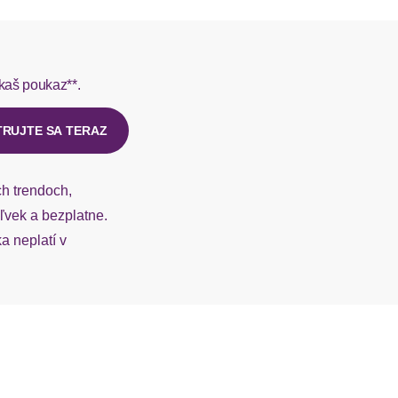
rmes do 1-3 pracovných dní.
kaš poukaz**.
ý u našej zákazníckej služby.
TRUJTE SA TERAZ
ch trendoch,
vek a bezplatne.
 neplatí v