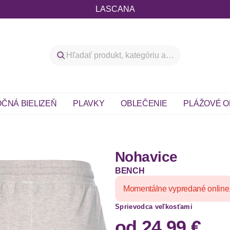
LASCANA
ČNÁ BIELIZEŇ
PLAVKY
OBLEČENIE
PLÁŽOVÉ O
Nohavice
BENCH
Momentálne vypredané online
Sprievodca veľkosťami
od
24,99 €