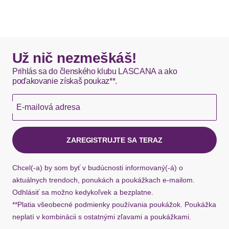
Vzor: Jednofarebné
produktmi môžu byť doručené čiastočne.
Dizajn: Zošívaný lem
Dizajn: Elastický pás / lem
DHL štandardná doprava - 0,00 EUR
Dizajn: S pásom / šnúrou
Typ uzáveru: Zatvorené
Okamžite dostupné položky sú zvyčajne doručené
Už nič nezmeškáš!
Materiál: Teplákovina
kuriérom DHL do 1-3 pracovných dní.
Prihlás sa do členského klubu LASCANA a ako
poďakovanie získaš poukaz**.
Hermes - 0,00 EUR
E-mailová adresa
Okamžite dostupné položky sú zvyčajne doručené
kuriérom Hermes do 1-3 pracovných dní.
ZAREGISTRUJTE SA TERAZ
Ak chýba návratový štítok, môžete si kedykoľvek
požiadať o nový u našej zákazníckej služby.
Chcel(-a) by som byť v budúcnosti informovaný(-á) o
aktuálnych trendoch, ponukách a poukážkach e-mailom.
Odhlásiť sa možno kedykoľvek a bezplatne.
**Platia všeobecné podmienky používania poukážok. Poukážka
neplatí v kombinácii s ostatnými zľavami a poukážkami.