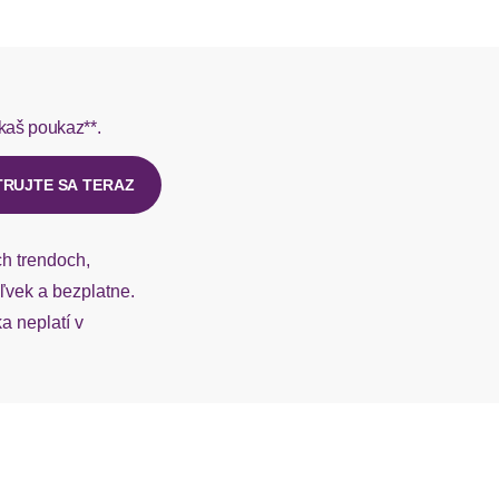
normal
rmes do 1-3 pracovných dní.
mit Kordelzug
kaš poukaz**.
ý u našej zákazníckej služby.
gerade
TRUJTE SA TERAZ
figurumspielend
ch trendoch,
lang
vek a bezplatne.
 neplatí v
Badge
Eingrifftaschen