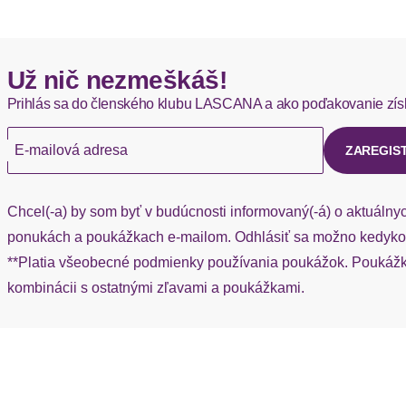
Leibhöhe
Hermes - 0,00 EUR
Už nič nezmeškáš!
Okamžite dostupné položky sú zvyčajne doručené kuriérom He
Bundabschlussdetails
Prihlás sa do členského klubu LASCANA a ako poďakovanie zís
Ak chýba návratový štítok, môžete si kedykoľvek požiadať o nov
Beinform
E-mailová adresa
ZAREGIS
Passform
Chcel(-a) by som byť v budúcnosti informovaný(-á) o aktuálny
Schnittform Länge
ponukách a poukážkach e-mailom. Odhlásiť sa možno kedykoľ
**Platia všeobecné podmienky používania poukážok. Poukážka
Details
kombinácii s ostatnými zľavami a poukážkami.
Applikationen
Taschen