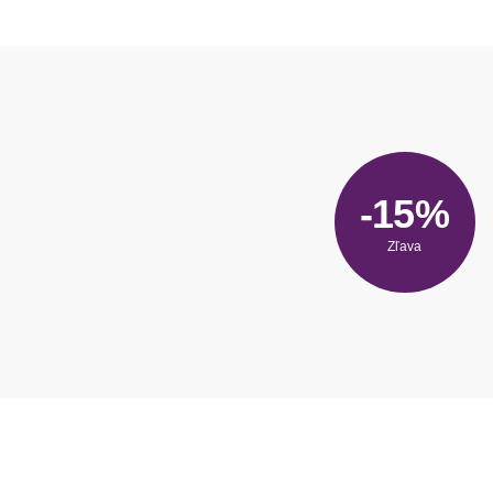
-15%
Zľava