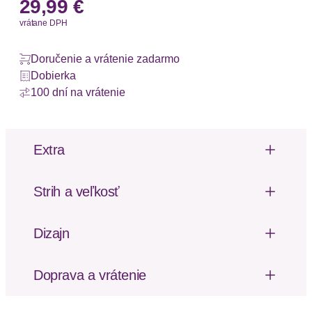
29,99 €
vrátane DPH
Doručenie a vrátenie zadarmo
Dobierka
100 dní na vrátenie
Extra
Bez funkcie na kojenie
Vzor potlačený po celej ploche
Strih a veľkosť
Dĺžka rukávu: Dlhý rukáv
Dĺžka: Po kolená
Dizajn
Klassisches Nachthemd für Schwangere von
Vivance Dreams. Alloverprint mit kontrastierenden
Doprava a vrátenie
Paspeln. Mit Reverskragen und durchgehender
Poštovné za odoslanie a vrátenie tovaru, ako aj
Knopfleiste. Brusttasche. Fließende Qualität aus
balné, hradí SCAYLE. Objednávky s viacerými