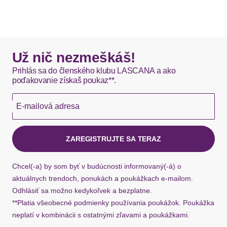
elastischer Viskosemischung.
produktmi môžu byť doručené čiastočne.
Materiál: Džersej
DHL štandardná doprava - 0,00 EUR
Okamžite dostupné položky sú zvyčajne doručené
Už nič nezmeškáš!
kuriérom DHL do 1-3 pracovných dní.
Prihlás sa do členského klubu LASCANA a ako
poďakovanie získaš poukaz**.
Hermes - 0,00 EUR
E-mailová adresa
Okamžite dostupné položky sú zvyčajne doručené
kuriérom Hermes do 1-3 pracovných dní.
ZAREGISTRUJTE SA TERAZ
Ak chýba návratový štítok, môžete si kedykoľvek
požiadať o nový u našej zákazníckej služby.
Chcel(-a) by som byť v budúcnosti informovaný(-á) o
aktuálnych trendoch, ponukách a poukážkach e-mailom.
Odhlásiť sa možno kedykoľvek a bezplatne.
**Platia všeobecné podmienky používania poukážok. Poukážka
neplatí v kombinácii s ostatnými zľavami a poukážkami.