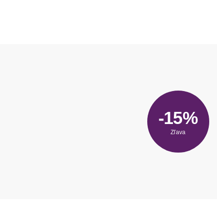
-15%
Zľava