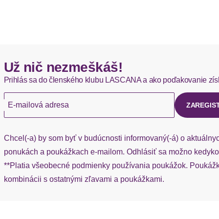
DHL štandardná doprava - 0,00 EUR
Okamžite dostupné položky sú zvyčajne doručené kuriérom DH
Hermes - 0,00 EUR
Už nič nezmeškáš!
Okamžite dostupné položky sú zvyčajne doručené kuriérom He
Prihlás sa do členského klubu LASCANA a ako poďakovanie zís
Ak chýba návratový štítok, môžete si kedykoľvek požiadať o nov
E-mailová adresa
ZAREGIS
Chcel(-a) by som byť v budúcnosti informovaný(-á) o aktuálny
ponukách a poukážkach e-mailom. Odhlásiť sa možno kedykoľ
**Platia všeobecné podmienky používania poukážok. Poukážka
kombinácii s ostatnými zľavami a poukážkami.