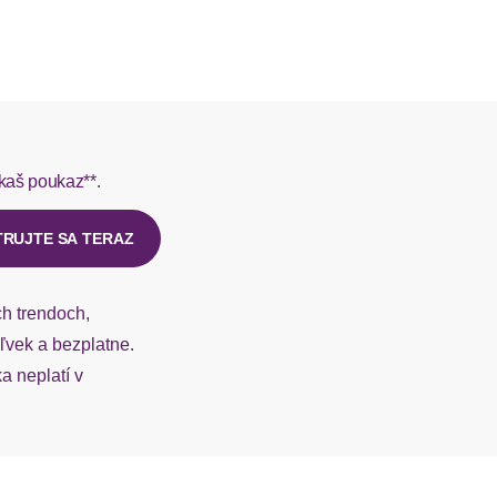
L do 1-3 pracovných dní.
rmes do 1-3 pracovných dní.
kaš poukaz**.
ý u našej zákazníckej služby.
TRUJTE SA TERAZ
ch trendoch,
vek a bezplatne.
 neplatí v