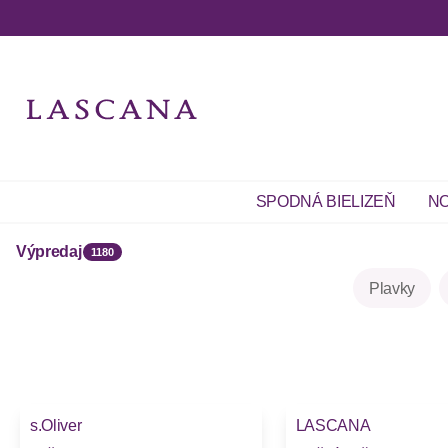
SPODNÁ BIELIZEŇ
NO
Výpredaj
1180
Plavky
-16%
-32%
s.Oliver
LASCANA