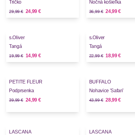
Tričko
Nočná košieľka
Stará cena
Stará cena
Nová cena
Nová cena
24,99 €
24,99 €
29,99 €
36,99 €
-25%
-17%
s.Oliver
s.Oliver
Tangá
Tangá
Stará cena
Stará cena
Nová cena
Nová cena
14,99 €
18,99 €
19,99 €
22,99 €
-37%
-34%
PETITE FLEUR
BUFFALO
Podprsenka
Nohavice 'Safari'
Stará cena
Stará cena
Nová cena
Nová cena
24,99 €
28,99 €
39,99 €
43,99 €
-20%
-12%
LASCANA
LASCANA