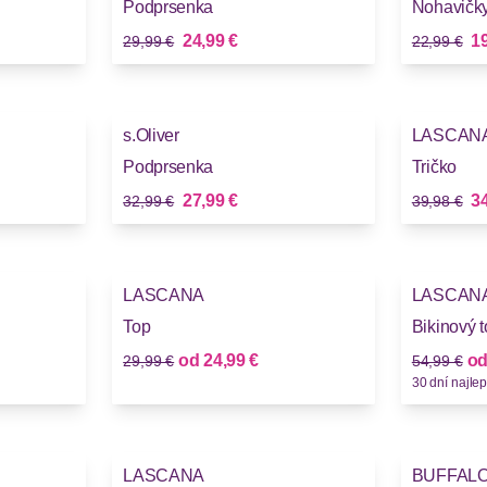
Podprsenka
Nohavičk
Stará cena
Stará cena
Nová cena
No
24,99 €
19
29,99 €
22,99 €
-15%
-12%
s.Oliver
LASCAN
Podprsenka
Tričko
Stará cena
Stará cena
Nová cena
No
27,99 €
34
32,99 €
39,98 €
-16%
-31%
LASCANA
LASCAN
Top
Bikinový 
Stará cena
Stará cena
Nová cena
od
24,99 €
o
29,99 €
54,99 €
30 dní najlep
-50%
-30%
LASCANA
BUFFAL