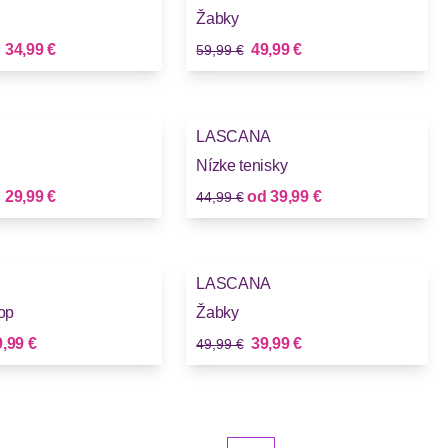
Žabky
Stará cena
Nová cena
Nová cena
d
34,99 €
49,99 €
59,99 €
-11%
LASCANA
Nízke tenisky
Stará cena
Nová cena
Nová cena
d
29,99 €
od
39,99 €
44,99 €
-20%
LASCANA
top
Žabky
Stará cena
vá cena
Nová cena
,99 €
39,99 €
49,99 €