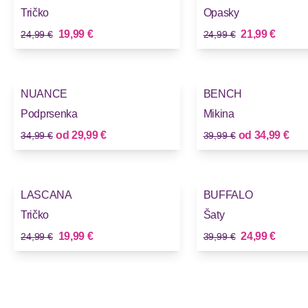
Tričko
Opasky
Stará cena
Stará cena
Nová cena
Nová cena
19,99 €
21,99 €
24,99 €
24,99 €
-14%
-12%
NUANCE
BENCH
Podprsenka
Mikina
Stará cena
Stará cena
Nová cena
Nová cena
od
29,99 €
od
34,99 €
34,99 €
39,99 €
-20%
-37%
LASCANA
BUFFALO
Tričko
Šaty
Stará cena
Stará cena
Nová cena
Nová cena
19,99 €
24,99 €
24,99 €
39,99 €