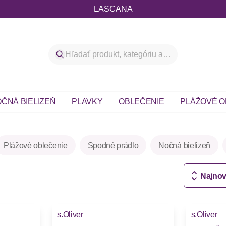
LASCANA
ČNÁ BIELIZEŇ
PLAVKY
OBLEČENIE
PLÁŽOVÉ O
Plážové oblečenie
Spodné prádlo
Nočná bielizeň
Najnov
-16%
-13%
s.Oliver
s.Oliver