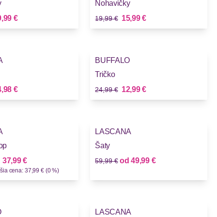
y
Nohavičky
Stará cena
vá cena
Nová cena
,99 €
15,99 €
19,99 €
-48%
A
BUFFALO
Tričko
Stará cena
vá cena
Nová cena
,98 €
12,99 €
24,99 €
-16%
A
LASCANA
top
Šaty
Stará cena
Nová cena
Nová cena
d
37,99 €
od
49,99 €
59,99 €
šia cena: 37,99 € (0 %)
-16%
O
LASCANA