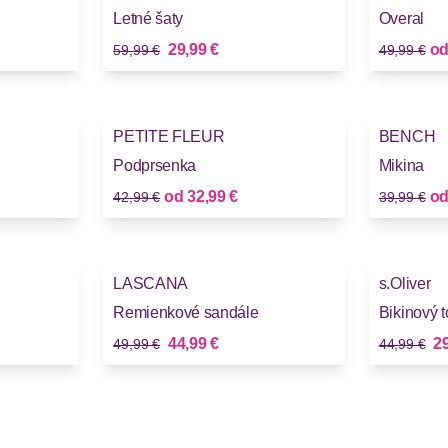
Letné šaty
Overal
Stará cena
Stará cena
Nová cena
29,99 €
o
59,99 €
49,99 €
-23%
-25%
PETITE FLEUR
BENCH
Podprsenka
Mikina
Stará cena
Stará cena
Nová cena
od
32,99 €
o
42,99 €
39,99 €
-10%
-33%
LASCANA
s.Oliver
Remienkové sandále
Bikinový 
Stará cena
Stará cena
Nová cena
No
44,99 €
29
49,99 €
44,99 €