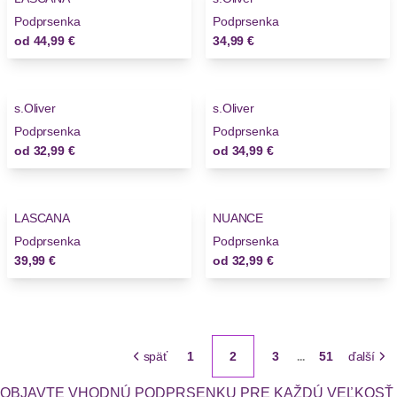
Novinky
Podprsenka
Podprsenka
od
44,99 €
34,99 €
s.Oliver
s.Oliver
Novinky
Novinky
Podprsenka
Podprsenka
od
32,99 €
od
34,99 €
LASCANA
NUANCE
Novinky
Podprsenka
Podprsenka
39,99 €
od
32,99 €
späť
1
2
3
51
ďalší
...
OBJAVTE VHODNÚ PODPRSENKU PRE KAŽDÚ VEĽKOSŤ