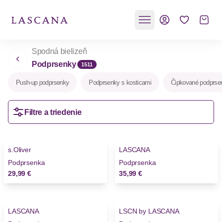
Spodná bielizeň
Podprsenky
1511
Push-up podprsenky
Podprsenky s kosticami
Čipkované podprse
Filtre a triedenie
s.Oliver
LASCANA
Novinky
Novinky
Podprsenka
Podprsenka
29,99 €
35,99 €
LASCANA
LSCN by LASCANA
Novinky