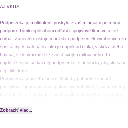
AJ VKUS
Podprsenka je multitalent: poskytuje vašim prsiam potrebnú
podporu. Týmto spôsobom odľahčí spojivové tkanivo a tiež
chrbát. Zároveň existuje množstvo podprseniek vyrobených zo
špeciálnych materiálov, ako je napríklad čipka, viskóza alebo
bavlna, s ktorými môžete zviesť svojho milovaného. To
najdôležitejšie na každej podprsenke je pritom to, aby ste sa v
nej cítili dobre.
Podprsenka plní veľa funkcií: Mala by pohodlne sadnúť,
poskytovať oporu prsiam a pritom vyzerať skvele, najmä vtedy,
keď ňou chcete prekvapiť svojho milovaného. Podľa nárokov,
aké na podprsenku kladiete, získate elegantnú spodnú bielizeň
Zobraziť viac...
v rozličných variantoch:
PODPRSENKA: OD PUSH-UP PO ZMENŠUJÚCU
PODPRSENKU